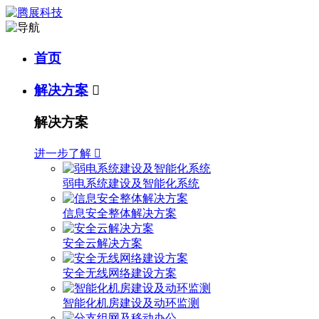
首页
解决方案

解决方案
进一步了解

弱电系统建设及智能化系统
信息安全整体解决方案
安全云解决方案
安全无线网络建设方案
智能化机房建设及动环监测