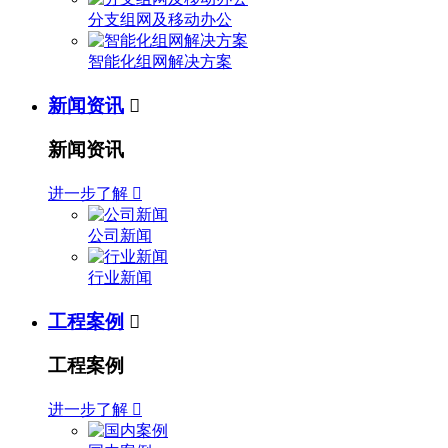
分支组网及移动办公
智能化组网解决方案
新闻资讯

新闻资讯
进一步了解

公司新闻
行业新闻
工程案例

工程案例
进一步了解
