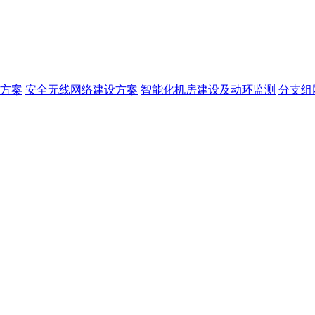
方案
安全无线网络建设方案
智能化机房建设及动环监测
分支组