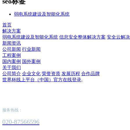
seo标签
弱电系统建设及智能化系统
首页
解决方案
弱电系统建设及智能化系统
信息安全整体解决方案
安全云解决
新闻资讯
公司新闻
行业新闻
工程案例
国内案例
国外案例
关于我们
公司简介
企业文化
荣誉资质
发展历程
合作品牌
世界杯线上平台（中国）官方在线登录,
世界杯线上平台（中国）官方在线登录,
服务热线：
020-87566596